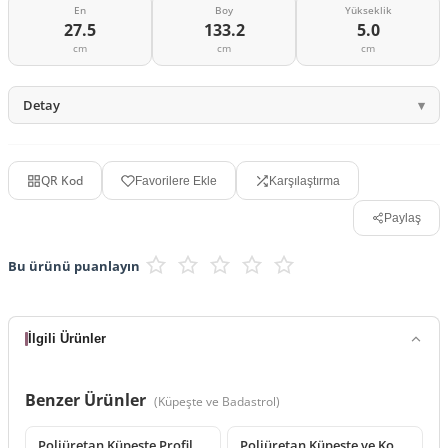
En
Boy
Yükseklik
27.5
133.2
5.0
cm
cm
cm
Detay
QR Kod
Favorilere Ekle
Karşılaştırma
Paylaş
Bu ürünü puanlayın
İlgili Ürünler
Benzer Ürünler
(
Küpeşte ve Badastrol
)
Poliüretan Küpeşte Profil Modeli
Poliüretan Küpeşte ve Korkuluk Üstü Küpeşte Modelleri