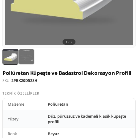
1 /
2
Poliüretan Küpeşte ve Badastrol Dekorasyon Profili
SKU:
2PBK20D528H
TEKNIK ÖZELLIKLER
Malzeme
Poliüretan
Düz, pürüzsüz ve kademeli klasik küpeşte
Yüzey
profili
Renk
Beyaz