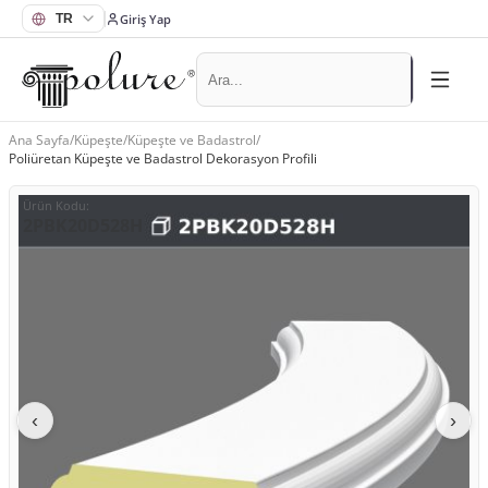
Giriş Yap
Ana Sayfa
/
Küpeşte
/
Küpeşte ve Badastrol
/
Poliüretan Küpeşte ve Badastrol Dekorasyon Profili
Ürün Kodu
:
2PBK20D528H
‹
›