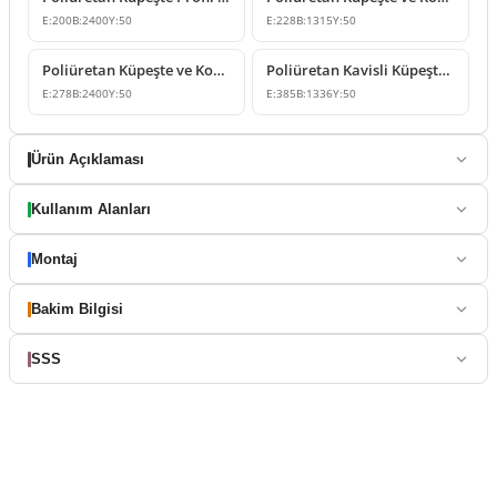
E:
200
B:
2400
Y:
50
E:
228
B:
1315
Y:
50
Poliüretan Küpeşte ve Korkuluk Üstü Profil Tasarımı
Poliüretan Kavisli Küpeşte ve Korkuluk Üst Kapama Profili
E:
278
B:
2400
Y:
50
E:
385
B:
1336
Y:
50
Ürün Açıklaması
Kullanım Alanları
Montaj
Bakim Bilgisi
SSS