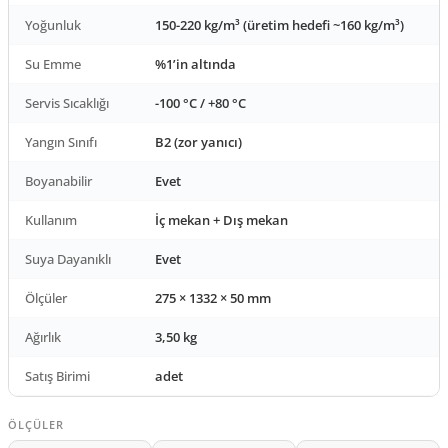
Yoğunluk
150-220 kg/m³ (üretim hedefi ~160 kg/m³)
Su Emme
%1’in altında
Servis Sıcaklığı
-100 °C / +80 °C
Yangın Sınıfı
B2 (zor yanıcı)
Boyanabilir
Evet
Kullanım
İç mekan + Dış mekan
Suya Dayanıklı
Evet
Ölçüler
275 × 1332 × 50 mm
Ağırlık
3,50 kg
Satış Birimi
adet
ÖLÇÜLER